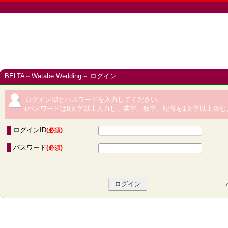
BELTA～Watabe Wedding～ ログイン
ログインIDとパスワードを入力してください。
(パスワードは8文字以上入力し、英字、数字、記号を1文字以上含む
ログインID
(必須)
パスワード
(必須)